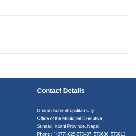
Contact Details
Dharan Submetropolitan City
Office of the Municipal Executive
Sunsari, Koshi Province, Nepal
Phone : (+977)-025-570407, 570636, 570813