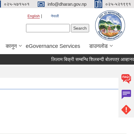
०२५-५७१५०१
info@dharan.gov.np
०२५-५२१९९१
English
नेपाली
Search form
Search
कानुन
eGovernance Services
डाउनलोड
लिलाम बिक्री सम्बन्धि शिलबन्द