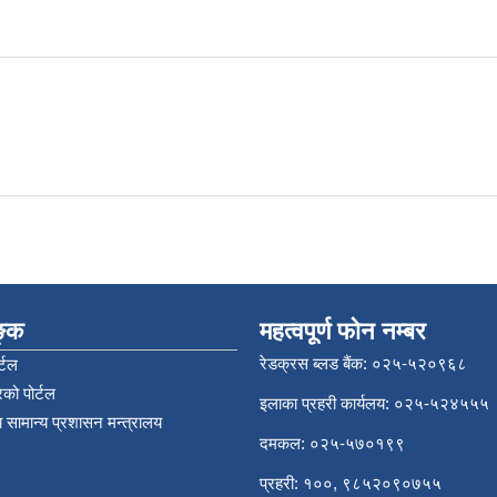
िङ्क
महत्वपूर्ण फोन नम्बर
रेडक्रस ब्लड बैंक: ०२५-५२०९६८
्टल
को पोर्टल
इलाका प्रहरी कार्यलय: ०२५-५२४५५५
 सामान्य प्रशासन मन्त्रालय
दमकल: ०२५-५७०१९९
प्रहरी: १००, ९८५२०९०७५५