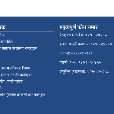
िङ्क
महत्वपूर्ण फोन नम्बर
रेडक्रस ब्लड बैंक: ०२५-५२०९६८
्टल
को पोर्टल
इलाका प्रहरी कार्यलय: ०२५-५२४५५५
 सामान्य प्रशासन मन्त्रालय
दमकल: ०२५-५७०१९९
प्रहरी: १००, ९८५२०९०७५५
र तथा पञ्‍जीकरण विभाग
एम्बुलेन्स (रेडक्रस): ०२५-५२०२५८
य शासन सहयोग कार्यक्रम
योग, कोशी प्रदेश
योग
प्रदेश (दैनिक तरकारी तथा फलफुल