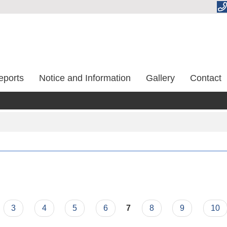
eports
Notice and Information
Gallery
Contact
3
4
5
6
7
8
9
10