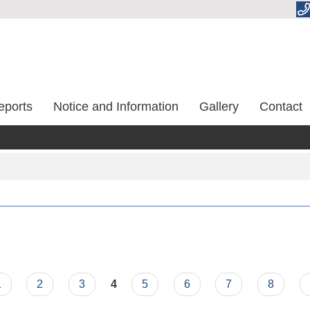
eports
Notice and Information
Gallery
Contact
1
2
3
4
5
6
7
8