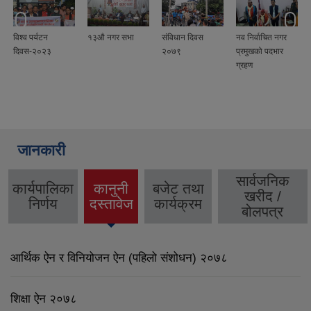
विश्व पर्यटन
१३औ नगर सभा
संविधान दिवस
नव निर्वाचित नगर
दिवस-२०२३
२०७९
प्रमुखको पदभार
ग्रहण
जानकारी
सार्वजनिक
कार्यपालिका
कानुनी
बजेट तथा
खरीद /
(active
निर्णय
दस्तावेज
कार्यक्रम
बोलपत्र
tab)
आर्थिक ऐन र विनियोजन ऐन (पहिलो संशोधन) २०७८
शिक्षा ऐन २०७८