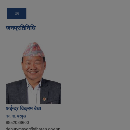
थप
जनप्रतिनिधि
अईन्द्र विक्रम बेघा
का. वा. प्रमुख
9852038600
deputymayor@dharan.gov.np