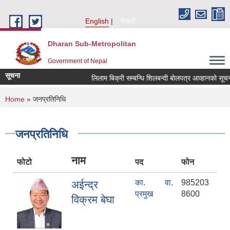
Skip to main content
English
नेपाली
Dharan Sub-Metropolitan
Government of Nepal
सूचना
लिलाम बिक्री सम्बन्धि शिलबन्दी बोलपत्र आव्हानको 
You are here
Home
» जनप्रतिनिधि
जनप्रतिनिधि
नाम
फोटो
पद
फोन
का. वा.
985203
अईन्द्र
प्रमुख
8600
विक्रम बेघा