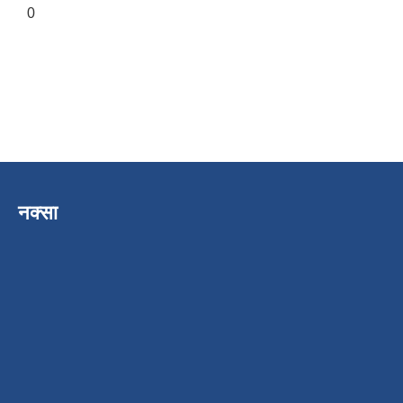
0
नक्सा