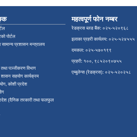
िङ्क
महत्वपूर्ण फोन नम्बर
रेडक्रस ब्लड बैंक: ०२५-५२०९६८
्टल
को पोर्टल
इलाका प्रहरी कार्यलय: ०२५-५२४५५५
 सामान्य प्रशासन मन्त्रालय
दमकल: ०२५-५७०१९९
प्रहरी: १००, ९८५२०९०७५५
र तथा पञ्‍जीकरण विभाग
एम्बुलेन्स (रेडक्रस): ०२५-५२०२५८
य शासन सहयोग कार्यक्रम
योग, कोशी प्रदेश
योग
प्रदेश (दैनिक तरकारी तथा फलफुल