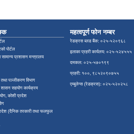
िङ्क
महत्वपूर्ण फोन नम्बर
रेडक्रस ब्लड बैंक: ०२५-५२०९६८
्टल
को पोर्टल
इलाका प्रहरी कार्यलय: ०२५-५२४५५५
 सामान्य प्रशासन मन्त्रालय
दमकल: ०२५-५७०१९९
प्रहरी: १००, ९८५२०९०७५५
र तथा पञ्‍जीकरण विभाग
एम्बुलेन्स (रेडक्रस): ०२५-५२०२५८
य शासन सहयोग कार्यक्रम
योग, कोशी प्रदेश
योग
प्रदेश (दैनिक तरकारी तथा फलफुल