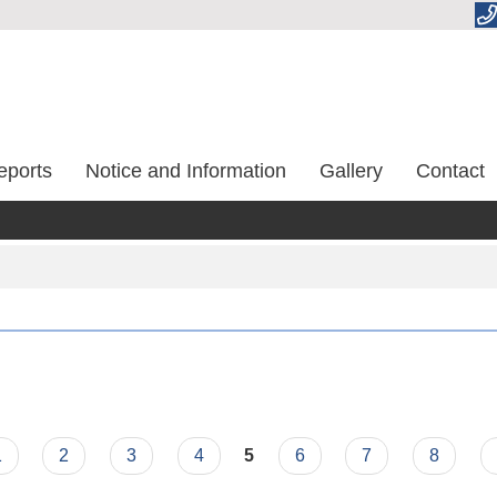
eports
Notice and Information
Gallery
Contact
1
2
3
4
5
6
7
8