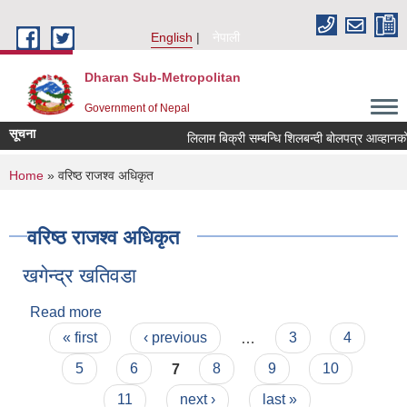
Skip to main content
English
नेपाली
Dharan Sub-Metropolitan
Government of Nepal
सूचना
लिलाम बिक्री सम्बन्धि शिलबन्दी
You are here
Home
» वरिष्ठ राजश्व अधिकृत
वरिष्ठ राजश्व अधिकृत
खगेन्द्र खतिवडा
Read more
about खगेन्द्र खतिवडा
Pages
« first
‹ previous
…
3
4
5
6
7
8
9
10
11
next ›
last »