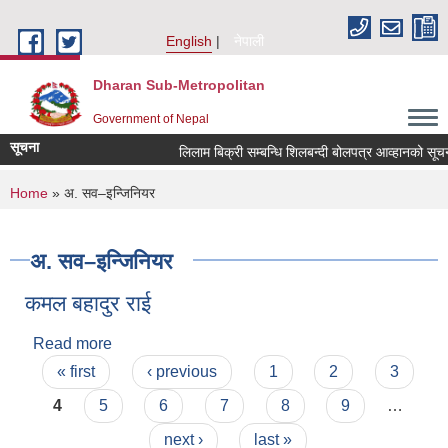
Skip to main content
English
नेपाली
Dharan Sub-Metropolitan
Government of Nepal
सूचना
लिलाम बिक्री सम्बन्धि शिलबन्दी बोलपत्र आव्हानको
You are here
Home
» अ. सव–इन्जिनियर
अ. सव–इन्जिनियर
कमल बहादुर राई
Read more
about कमल बहादुर राई
Pages
« first
‹ previous
1
2
3
4
5
6
7
8
9
…
next ›
last »