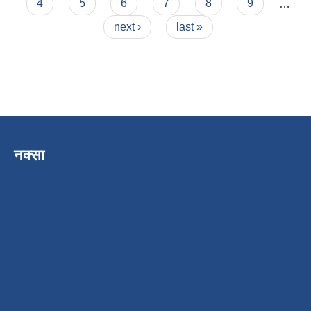
4
5
6
7
8
9
…
next ›
last »
नक्सा