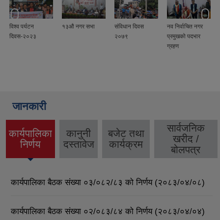
विश्व पर्यटन
१३औ नगर सभा
संविधान दिवस
नव निर्वाचित नगर
दिवस-२०२३
२०७९
प्रमुखको पदभार
ग्रहण
जानकारी
सार्वजनिक
कार्यपालिका
कानुनी
बजेट तथा
खरीद /
(active
निर्णय
दस्तावेज
कार्यक्रम
बोलपत्र
tab)
कार्यपालिका बैठक संख्या ०३/०८२/८३ को निर्णय (२०८३/०४/०८)
कार्यपालिका बैठक संख्या ०२/०८३/८४ को निर्णय (२०८३/०४/०४)