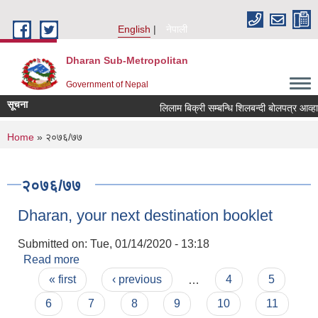
Skip to main content
English
नेपाली
Dharan Sub-Metropolitan
Government of Nepal
सूचना
लिलाम बिक्री सम्बन
You are here
Home
» २०७६/७७
२०७६/७७
Dharan, your next destination booklet
Submitted on:
Tue, 01/14/2020 - 13:18
Read more
about Dharan, your next destination booklet
Pages
« first
‹ previous
…
4
5
6
7
8
9
10
11