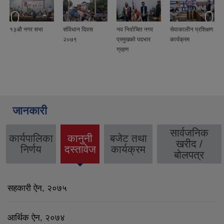
१३औ नगर सभा
संविधान दिवस
नव निर्वाचित नगर
सेवाकालीन प्रशिक्षण
२०७९
प्रमुखको पदभार
कार्यक्रम
ग्रहण
जानकारी
सार्वजनिक
कार्यपालिका
कानुनी
बजेट तथा
खरीद /
(active
निर्णय
दस्तावेज
कार्यक्रम
बोलपत्र
tab)
सहकारी ऐन, २०७५
आर्थिक ऐन, २०७४