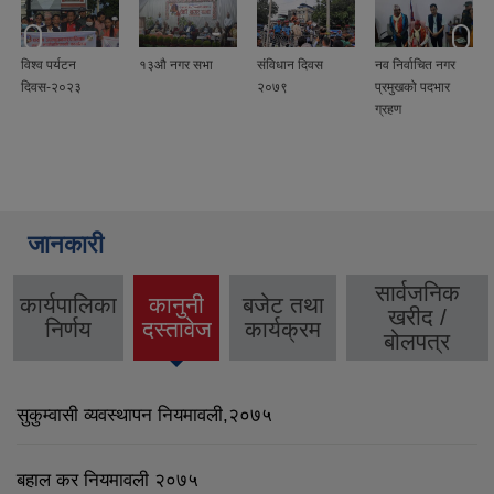
विश्व पर्यटन
१३औ नगर सभा
संविधान दिवस
नव निर्वाचित नगर
दिवस-२०२३
२०७९
प्रमुखको पदभार
ग्रहण
जानकारी
सार्वजनिक
कार्यपालिका
कानुनी
बजेट तथा
खरीद /
(active
निर्णय
दस्तावेज
कार्यक्रम
बोलपत्र
tab)
सुकुम्वासी व्यवस्थापन नियमावली,२०७५
बहाल कर नियमावली २०७५