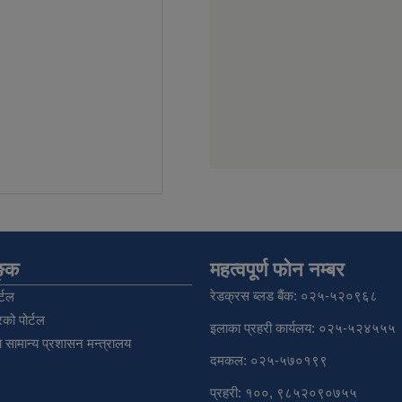
िङ्क
महत्वपूर्ण फोन नम्बर
रेडक्रस ब्लड बैंक: ०२५-५२०९६८
्टल
को पोर्टल
इलाका प्रहरी कार्यलय: ०२५-५२४५५५
 सामान्य प्रशासन मन्त्रालय
दमकल: ०२५-५७०१९९
प्रहरी: १००, ९८५२०९०७५५