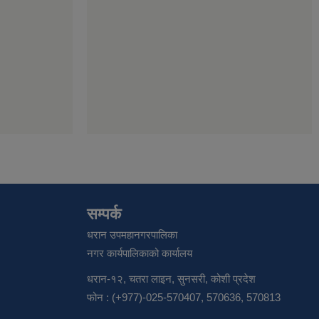
सम्पर्क
धरान उपमहानगरपालिका
नगर कार्यपालिकाको कार्यालय
धरान-१२, चतरा लाइन, सुनसरी, कोशी प्रदेश
फोन : (+977)-025-570407, 570636, 570813