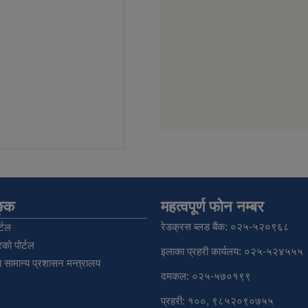
िङ्क
महत्वपूर्ण फोन नम्बर
रेडक्रस ब्लड बैंक: ०२५-५२०९६८
्टल
को पोर्टल
इलाका प्रहरी कार्यलय: ०२५-५२४५५५
 सामान्य प्रशासन मन्त्रालय
दमकल: ०२५-५७०१९९
प्रहरी: १००, ९८५२०९०७५५