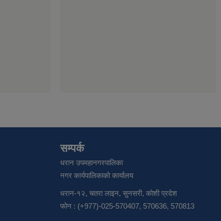
सम्पर्क
धरान उपमहानगरपालिका
नगर कार्यपालिकाको कार्यालय
धरान-१२, चतरा लाइन, सुनसरी, कोशी प्रदेश
फोन : (+977)-025-570407, 570636, 570813