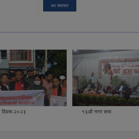
थप समाचार
यटन दिवस-२०२३
१३औ नगर सभा