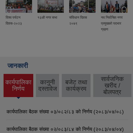
विश्व पर्यटन
१३औ नगर सभा
संविधान दिवस
नव निर्वाचित नगर
दिवस-२०२३
२०७९
प्रमुखको पदभार
ग्रहण
जानकारी
सार्वजनिक
कार्यपालिका
कानुनी
बजेट तथा
खरीद /
(active
निर्णय
दस्तावेज
कार्यक्रम
बोलपत्र
tab)
कार्यपालिका बैठक संख्या ०३/०८२/८३ को निर्णय (२०८३/०४/०८)
कार्यपालिका बैठक संख्या ०२/०८३/८४ को निर्णय (२०८३/०४/०४)