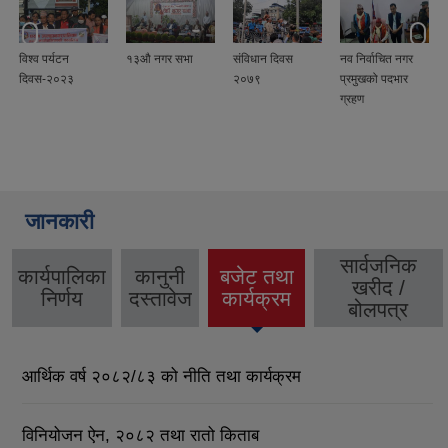
विश्व पर्यटन
१३औ नगर सभा
संविधान दिवस
नव निर्वाचित नगर
दिवस-२०२३
२०७९
प्रमुखको पदभार
ग्रहण
जानकारी
सार्वजनिक
कार्यपालिका
कानुनी
बजेट तथा
खरीद /
(active
निर्णय
दस्तावेज
कार्यक्रम
बोलपत्र
tab)
आर्थिक वर्ष २०८२/८३ को नीति तथा कार्यक्रम
विनियोजन ऐन, २०८२ तथा रातो किताब