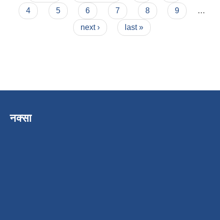
4
5
6
7
8
9
…
next ›
last »
नक्सा