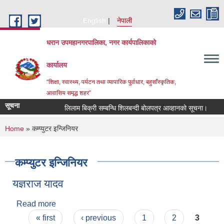
Skip to main content
English
नेपाली
धरान उपमहानगरपालिका, नगर कार्यपालिकाको
कार्यालय
“शिक्षा, स्वास्थ्य, पर्यटन तथा व्यापारिक पुर्वाधार, बहुसाँस्कृतिक,
आवासिय समृद्ध शहर”
सूचना
लिलाम बिक्री सम्बन्धि शिलबन्दी बोलपत्र आव्हानको सूचना।
You are here
Home
» कम्प्युटर इन्जिनियर
कम्प्युटर इन्जिनियर
यज्ञराज यादव
Read more
about यज्ञराज यादव
Pages
« first
‹ previous
1
2
3